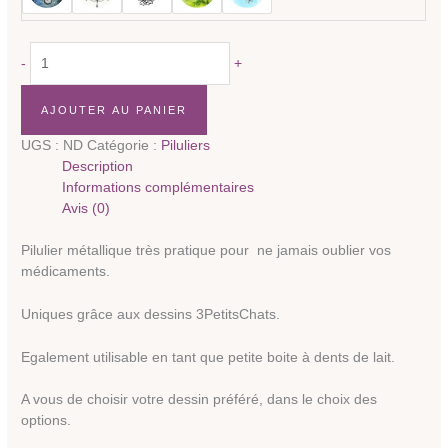
quantité
-
+
de
Pilulier
AJOUTER AU PANIER
avec
dessin
UGS :
ND
Catégorie :
Piluliers
au
Description
choix
Informations complémentaires
Avis (0)
Pilulier métallique très pratique pour ne jamais oublier vos
médicaments.
Uniques grâce aux dessins 3PetitsChats.
Egalement utilisable en tant que petite boite à dents de lait.
A vous de choisir votre dessin préféré, dans le choix des
options.