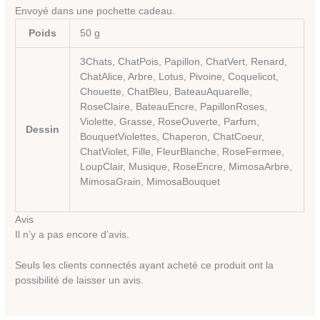
Envoyé dans une pochette cadeau.
Poids
50 g
3Chats, ChatPois, Papillon, ChatVert, Renard,
ChatAlice, Arbre, Lotus, Pivoine, Coquelicot,
Chouette, ChatBleu, BateauAquarelle,
RoseClaire, BateauEncre, PapillonRoses,
Violette, Grasse, RoseOuverte, Parfum,
Dessin
BouquetViolettes, Chaperon, ChatCoeur,
ChatViolet, Fille, FleurBlanche, RoseFermee,
LoupClair, Musique, RoseEncre, MimosaArbre,
MimosaGrain, MimosaBouquet
Avis
Il n’y a pas encore d’avis.
Seuls les clients connectés ayant acheté ce produit ont la
possibilité de laisser un avis.